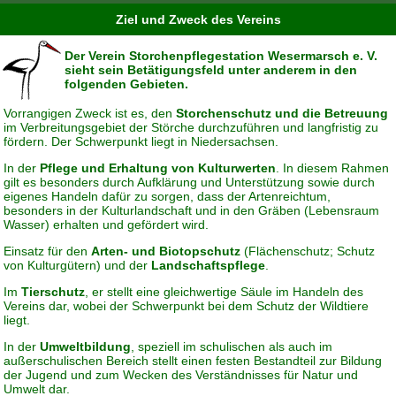
Ziel und Zweck des Vereins
Der Verein Storchenpflegestation Wesermarsch e. V.
sieht sein Betätigungsfeld unter anderem in den
folgenden Gebieten.
Vorrangigen Zweck ist es, den
Storchenschutz und die Betreuung
im Verbreitungsgebiet der Störche durchzuführen und langfristig zu
fördern. Der Schwerpunkt liegt in Niedersachsen.
In der
Pflege und Erhaltung von Kulturwerten
. In diesem Rahmen
gilt es besonders durch Aufklärung und Unterstützung sowie durch
eigenes Handeln dafür zu sorgen, dass der Artenreichtum,
besonders in der Kulturlandschaft und in den Gräben (Lebensraum
Wasser) erhalten und gefördert wird.
Einsatz für den
Arten- und Biotopschutz
(Flächenschutz; Schutz
von Kulturgütern) und der
Landschaftspflege
.
Im
Tierschutz
, er stellt eine gleichwertige Säule im Handeln des
Vereins dar, wobei der Schwerpunkt bei dem Schutz der Wildtiere
liegt.
In der
Umweltbildung
, speziell im schulischen als auch im
außerschulischen Bereich stellt einen festen Bestandteil zur Bildung
der Jugend und zum Wecken des Verständnisses für Natur und
Umwelt dar.