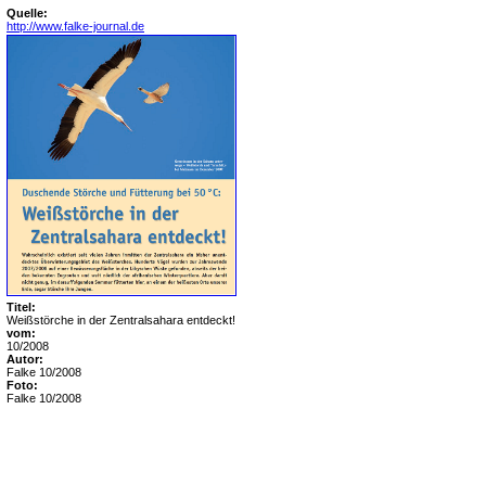
Quelle:
http://www.falke-journal.de
Titel:
Weißstörche in der Zentralsahara entdeckt!
vom:
10/2008
Autor:
Falke 10/2008
Foto:
Falke 10/2008