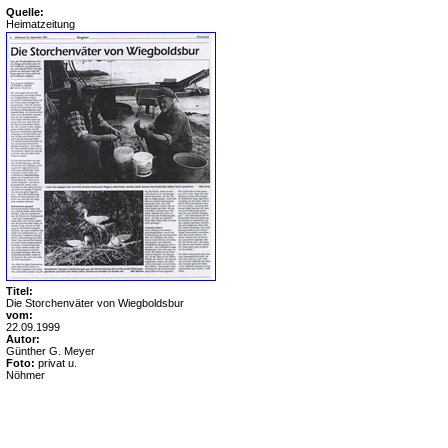
Quelle:
Heimatzeitung
Titel:
Die Storchenväter von Wiegboldsbur
vom:
22.09.1999
Autor:
Günther G. Meyer
Foto:
privat u.
Nöhmer