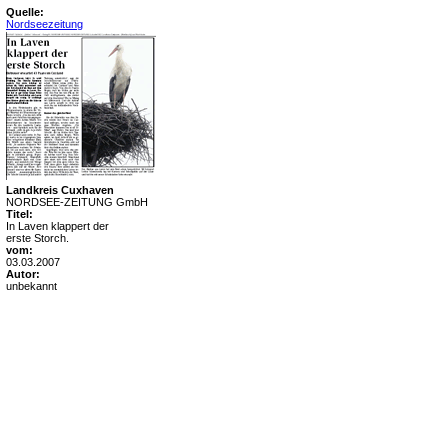
Quelle:
Nordseezeitung
Landkreis Cuxhaven
NORDSEE-ZEITUNG GmbH
Titel:
In Laven klappert der
erste Storch.
vom:
03.03.2007
Autor:
unbekannt