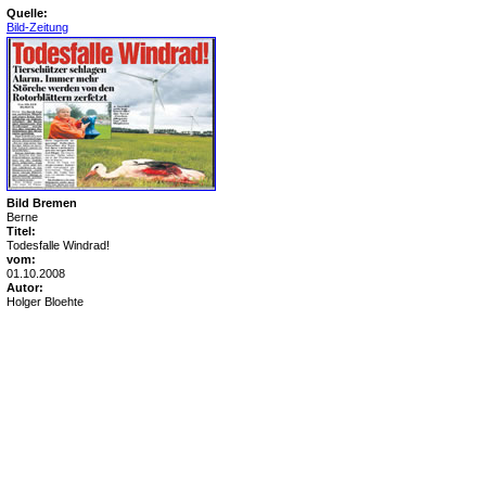
Quelle:
Bild-Zeitung
Bild Bremen
Berne
Titel:
Todesfalle Windrad!
vom:
01.10.2008
Autor:
Holger Bloehte