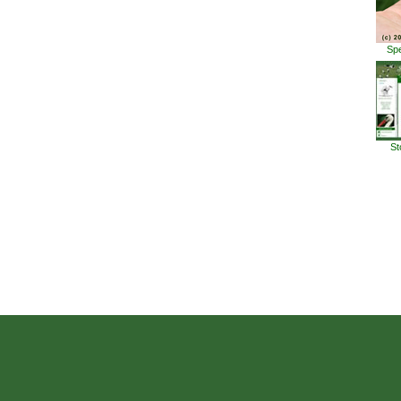
Spe
St