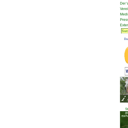
Der 
Vere
Medi
Pres
Exte
St